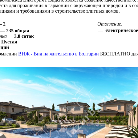
еста для проживания в гармонии с окружающей природой и в со
циями и требованиями в строительстве элитных домов.
—
2
Отопление:
— Электрическое
—
235 общая
тка
—
3.8 соток
—
Пустая
щий
рмлении
ВНЖ - Вид на жительство в Болгарии
БЕСПЛАТНО для 