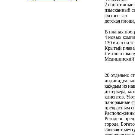
2 спортивные 
изысканный с
фитнес зал
детскaя площа
В планах пост
4 новых комп
130 вилл на те
Крытый плава
Летнюю школу
Медицинский 
20 отдельно 
индивидуально
каждым из наш
интерьера, ко
клиентов. Уют
панорамные фр
прекрасным с
Расположенный
Резиденс пред
города. Богат
сбывают мечту
строительстве