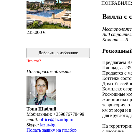
ПОНРАВИЛС
Вилла с 
Местоположе
235,000 €
Вид строител
Комнат
—
5
Роскошный 
Что это?
Предлагаем В
Площадь - 235 
По вопросам объекта
Продается с м
Коттедж состои
Дом с бассейн
Комплекс огор
Роскошные ком
живописных ра
территория, о
Тони Шаблий
км от моря и в
Мобильный: +359876778499
для круглогод
email:
office@lazurbg.ru
Skype:
lazur-bg
На территории 
Подать заявку на подбор
4 бассейна