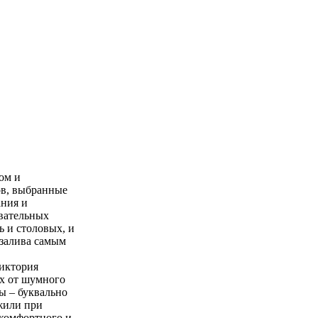
ом и
ов, выбранные
ания и
овательных
 и столовых, и
 залива самым
иктория
ах от шумного
ы – буквально
ожили при
 комфортного и