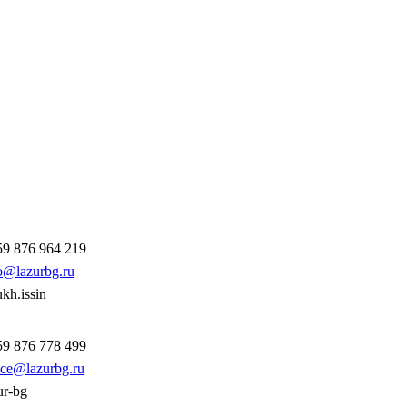
9 876 964 219
o@lazurbg.ru
ukh.issin
9 876 778 499
ice@lazurbg.ru
ur-bg