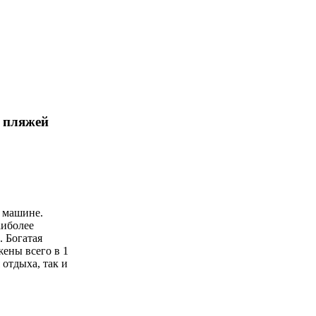
х пляжей
а машине.
аиболее
 Богатая
ены всего в 1
 отдыха, так и