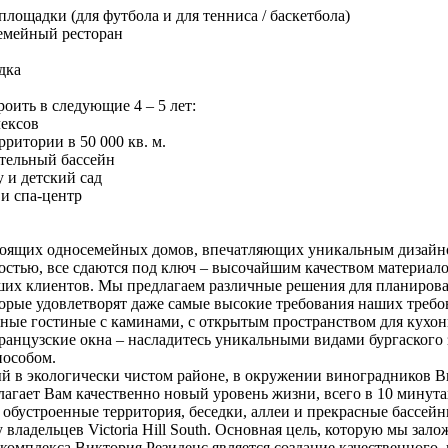
площадки (для футбола и для тенниса / баскетбола)
емейный ресторан
дкa
роить в следующие 4 – 5 лет:
лексов
рритории в 50 000 кв. м.
тельный бассейн
 и детский сад
и спа-центр
стоящих односемейных домов, впечатляющих уникальным дизайн
стью, все сдаются под ключ – высочайшим качеством материал
их клиентов. Мы предлагаем различные решения для планиров
торые удовлетворят даже самые высокие требования наших треб
ные гостиные с каминами, с открытым пространством для кухонь
анцузские окна – насладитесь уникальными видами бургаского
пособом.
 в экологически чистом районе, в окружении виноградников В
лагает Вам качественно новый уровень жизни, всего в 10 минут
о обустроенные территория, беседки, аллеи и прекрасные бассейн
 владельцев Victoria Hill South. Основная цель, которую мы зал
 комплекса Виктория Резиденс является создание качественного,