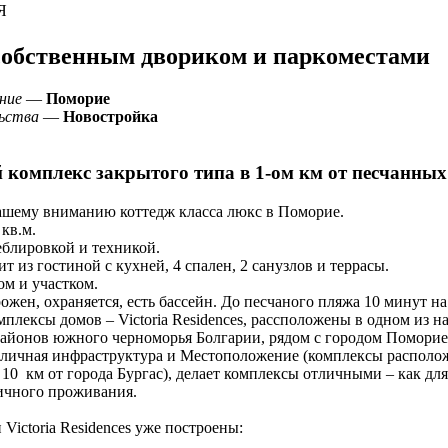
Я
собственным двориком и паркоместами
ние
—
Поморие
ьства
—
Новостройка
комплекс закрытого типа в 1-ом км от песчанны
ашему вниманию коттедж класса люкс в Поморие.
кв.м.
еблировкой и техникой.
т из гостиной с кухней, 4 спален, 2 санузлов и террасы.
ом и участком.
ожен, охраняется, есть бассейн. До песчаного пляжа 10 минут н
плексы домов – Victoria Residences, рассположены в одном из н
йонов южного черноморья Болгарии, рядом с городом Поморие.
тличная инфраструктура и Местоположение (комплексы располож
 10 км от города Бургас), делает комплексы отличными – как для
ичного проживания.
Victoria Residences уже построены: