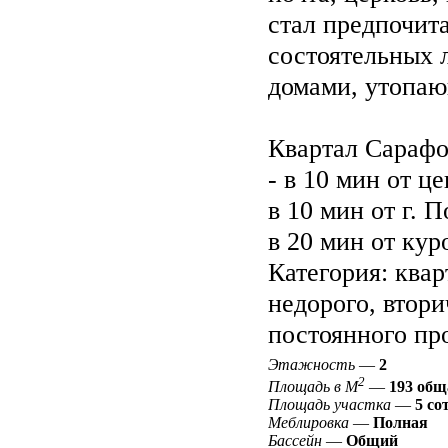
стал предпочит
состоятельных 
домами, утопаю
Квартал Сарафо
- в 10 мин от це
в 10 мин от г. 
в 20 мин от кур
Категория: квар
недорого, втори
постоянного про
Этажность
—
2
2
Площадь в М
—
193 общ
Площадь участка
—
5 со
Меблировка
—
Полная
Бассейн
—
Общий