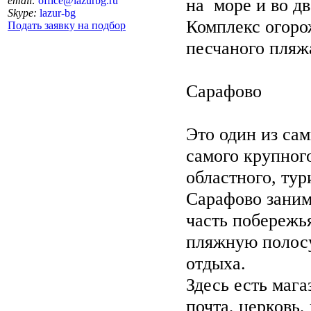
email:
office@lazurbg.ru
на море и во дв
Skype:
lazur-bg
Комплекс огорож
Подать заявку на подбор
песчаного пляж
Сарафово
Это один из сам
самого крупног
областного, тур
Сарафово зани
часть побережь
пляжную полосу
отдыха.
Здесь есть мага
почта, церковь,