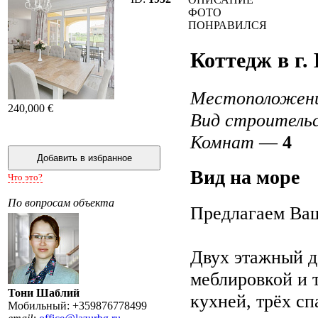
ФОТО
ПОНРАВИЛСЯ
Коттедж в г.
Местоположен
240,000 €
Вид строитель
Комнат
—
4
Вид на море
Что это?
По вопросам объекта
Предлагаем Ва
Двух этажный до
меблировкой и т
Тони Шаблий
кухней, трёх сп
Мобильный: +359876778499