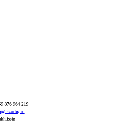
9 876 964 219
o@lazurbg.ru
ukh.issin