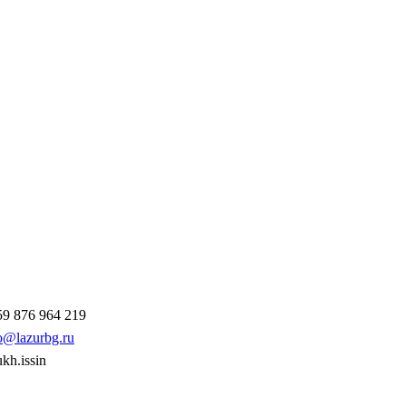
9 876 964 219
o@lazurbg.ru
ukh.issin