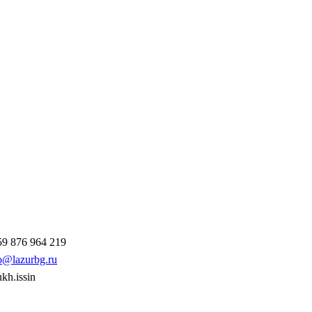
9 876 964 219
o@lazurbg.ru
ukh.issin