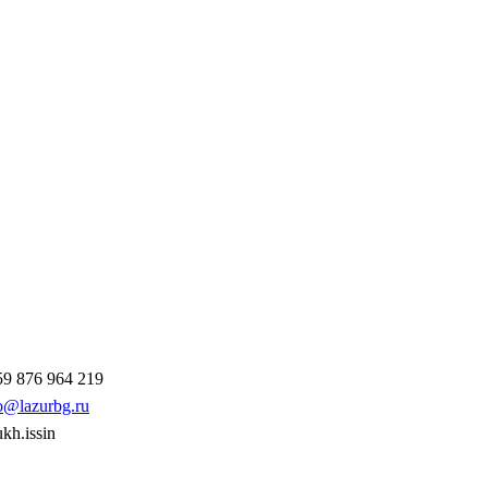
9 876 964 219
o@lazurbg.ru
ukh.issin