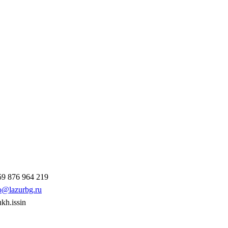
9 876 964 219
o@lazurbg.ru
ukh.issin