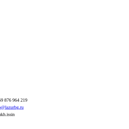
9 876 964 219
o@lazurbg.ru
ukh.issin