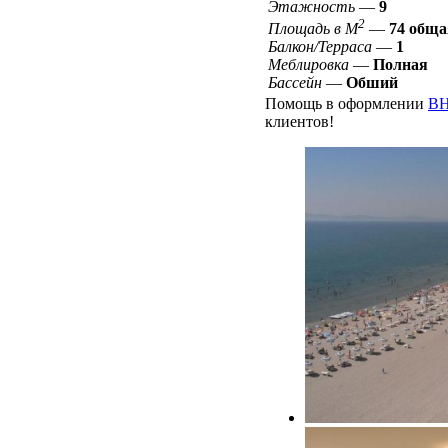
Этажность
—
9
2
Площадь в М
—
74 обща
Балкон/Терраса
—
1
Меблировка
—
Полная
Бассейн
—
Обший
Помощь в оформлении
ВН
клиентов!