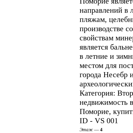
Поморие являет
направлений в 
пляжам, целебн
производстве с
свойствам мине
является бальн
в летние и зим
местом для пос
города Несебр 
археологически
Категория: Втор
недвижимость в
Поморие, купить
ID - VS 001
Этаж
—
4